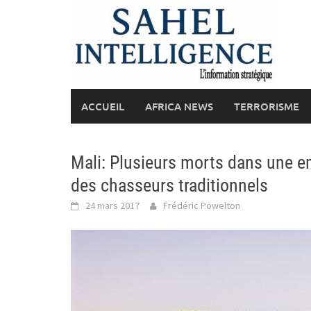
Skip
to
content
ACCUEIL
AFRICA NEWS
TERRORISME
Mali: Plusieurs morts dans une e
des chasseurs traditionnels
24 mars 2017
Frédéric Powelton