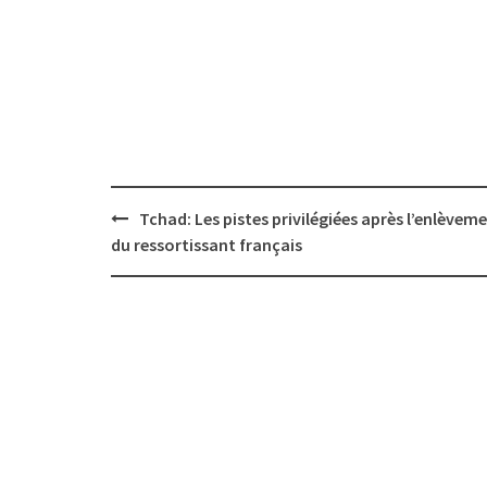
Post
Tchad: Les pistes privilégiées après l’enlèvem
navigation
du ressortissant français