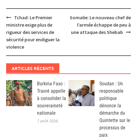
Post
Tchad: Le Premier
Somalie: Le nouveau chef de
navigation
ministre exige plus de
l’armée échappe de peu à
rigueur des services de
une attaque des Shebab
sécurité pour endiguer la
violence
ARTICLES RÉCENTS
Burkina Faso :
Soudan : Un
Traoré appelle
responsable
à consolider la
politique
souveraineté
dénonce la
nationale
démarche du
Quintette sur le
7 août 2026
processus de
paix