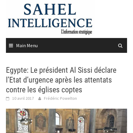
Skip
to
content
Main Menu
Egypte: Le président Al Sissi déclare
l’Etat d’urgence après les attentats
contre les églises coptes
10 avril 2017
Frédéric Powelton