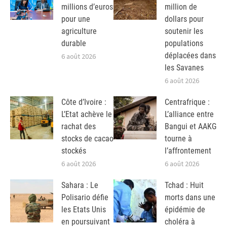
millions d’euros
million de
pour une
dollars pour
agriculture
soutenir les
durable
populations
déplacées dans
6 août 2026
les Savanes
6 août 2026
Côte d’Ivoire :
Centrafrique :
L’Etat achève le
L’alliance entre
rachat des
Bangui et AAKG
stocks de cacao
tourne à
stockés
l’affrontement
6 août 2026
6 août 2026
Sahara : Le
Tchad : Huit
Polisario défie
morts dans une
les Etats Unis
épidémie de
en poursuivant
choléra à