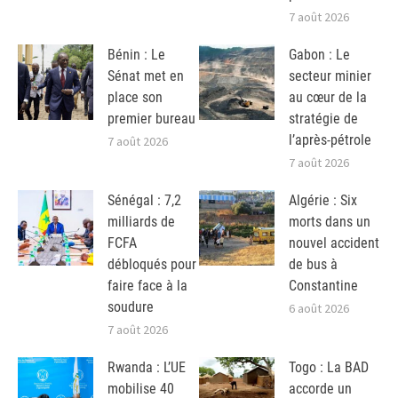
7 août 2026
Bénin : Le
Gabon : Le
Sénat met en
secteur minier
place son
au cœur de la
premier bureau
stratégie de
l’après-pétrole
7 août 2026
7 août 2026
Sénégal : 7,2
Algérie : Six
milliards de
morts dans un
FCFA
nouvel accident
débloqués pour
de bus à
faire face à la
Constantine
soudure
6 août 2026
7 août 2026
Rwanda : L’UE
Togo : La BAD
mobilise 40
accorde un