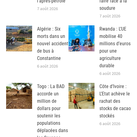
l’après-pétrole
faire face à la
soudure
7 août 2026
7 août 2026
Algérie : Six
Rwanda : L’UE
morts dans un
mobilise 40
nouvel accident
millions d’euros
de bus à
pour une
Constantine
agriculture
durable
6 août 2026
6 août 2026
Togo : La BAD
Côte d’Ivoire :
accorde un
L’Etat achève le
million de
rachat des
dollars pour
stocks de cacao
soutenir les
stockés
populations
6 août 2026
déplacées dans