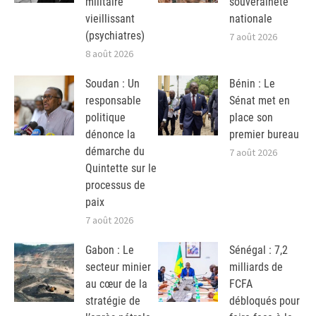
militaire
souveraineté
vieillissant
nationale
(psychiatres)
7 août 2026
8 août 2026
Soudan : Un
Bénin : Le
responsable
Sénat met en
politique
place son
dénonce la
premier bureau
démarche du
7 août 2026
Quintette sur le
processus de
paix
7 août 2026
Gabon : Le
Sénégal : 7,2
secteur minier
milliards de
au cœur de la
FCFA
stratégie de
débloqués pour