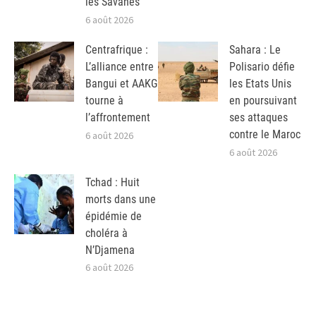
les Savanes
6 août 2026
Centrafrique :
Sahara : Le
L’alliance entre
Polisario défie
Bangui et AAKG
les Etats Unis
tourne à
en poursuivant
l’affrontement
ses attaques
contre le Maroc
6 août 2026
6 août 2026
Tchad : Huit
morts dans une
épidémie de
choléra à
N’Djamena
6 août 2026