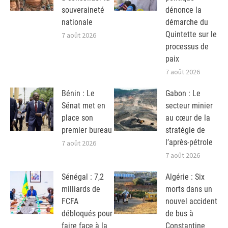
souveraineté
dénonce la
nationale
démarche du
Quintette sur le
7 août 2026
processus de
paix
7 août 2026
Bénin : Le
Gabon : Le
Sénat met en
secteur minier
place son
au cœur de la
premier bureau
stratégie de
l’après-pétrole
7 août 2026
7 août 2026
Sénégal : 7,2
Algérie : Six
milliards de
morts dans un
FCFA
nouvel accident
débloqués pour
de bus à
faire face à la
Constantine