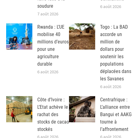
soudure
6 août 2026
7 août 2026
Rwanda : L’UE
Togo : La BAD
mobilise 40
accorde un
millions d’euros
million de
pour une
dollars pour
agriculture
soutenir les
durable
populations
déplacées dans
6 août 2026
les Savanes
6 août 2026
Côte d’Ivoire :
Centrafrique :
L’Etat achève le
L’alliance entre
rachat des
Bangui et AAKG
stocks de cacao
tourne à
stockés
l’affrontement
6 août 2026
6 août 2026