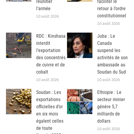
réunifier
faciliter le
l’armée
retour à l’ordre
constitutionnel
10 août 2026
10 août 2026
RDC : Kinshasa
Juba : Le
interdit
Canada
l’exportation
suspend les
des concentrés
activités de son
de cuivre et de
ambassade au
cobalt
Soudan du Sud
10 août 2026
10 août 2026
Soudan : Les
Ethiopie : Le
exportations
secteur minier
officielles d’or
génère 5,7
en six mois
milliards de
égalent celles
dollars
de toute
10 août 2026