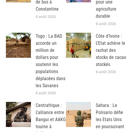
de bus à
pour une
Constantine
agriculture
durable
6 août 2026
6 août 2026
Togo : La BAD
Côte d’Ivoire :
accorde un
L’Etat achève le
million de
rachat des
dollars pour
stocks de cacao
soutenir les
stockés
populations
6 août 2026
déplacées dans
les Savanes
6 août 2026
Centrafrique :
Sahara : Le
L’alliance entre
Polisario défie
Bangui et AAKG
les Etats Unis
tourne à
en poursuivant