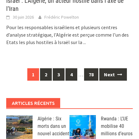
Israël : L’Algérie, un acteur hostile dans l’axe de
l’Iran
30 juin 2026
Frédéric Powelton
Pour les responsables israéliens et plusieurs centres
d’analyse stratégique, l’Algérie est perçue comme l’un des
Etats les plus hostiles à Israël sur la
...
Posts
1
2
3
4
…
78
Next
navigation
ARTICLES RÉCENTS
Algérie : Six
Rwanda : L’UE
morts dans un
mobilise 40
nouvel accident
millions d’euros