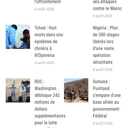
l’affrontement
ses attaques
contre le Maroc
6 août 2026
6 août 2026
Tchad : Huit
Nigeria : Plus
morts dans une
de 300 otages
épidémie de
libérés lors
choléra à
d’une vaste
N’Djamena
opération
sécuritaire
6 août 2026
6 août 2026
RDC :
Somalie :
Washington
Puntland
débloque 242
s’empare d’une
millions de
base alliée au
dollars
gouvernement
supplémentaires
Fédéral
pour la lutte
6 août 2026