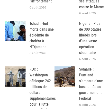
l’affrontement
ses attaques
contre le Maroc
6 août 2026
6 août 2026
Tchad : Huit
Nigeria : Plus
morts dans une
de 300 otages
épidémie de
libérés lors
choléra à
d’une vaste
N’Djamena
opération
sécuritaire
6 août 2026
6 août 2026
RDC :
Somalie :
Washington
Puntland
débloque 242
s’empare d’une
millions de
base alliée au
dollars
gouvernement
supplémentaires
Fédéral
pour la lutte
6 août 2026