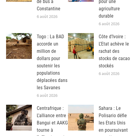
de bus à
pour une
Constantine
agriculture
durable
6 août 2026
6 août 2026
Togo : La BAD
Côte d’Ivoire :
accorde un
L’Etat achève le
million de
rachat des
dollars pour
stocks de cacao
soutenir les
stockés
populations
6 août 2026
déplacées dans
les Savanes
6 août 2026
Centrafrique :
Sahara : Le
L’alliance entre
Polisario défie
Bangui et AAKG
les Etats Unis
tourne à
en poursuivant