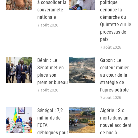
à consolider la
politique
souveraineté
dénonce la
nationale
démarche du
Quintette sur le
7 août 2026
processus de
paix
7 août 2026
Bénin : Le
Gabon : Le
Sénat met en
secteur minier
place son
au cœur de la
premier bureau
stratégie de
l’après-pétrole
7 août 2026
7 août 2026
Sénégal : 7,2
Algérie : Six
milliards de
morts dans un
FCFA
nouvel accident
débloqués pour
de bus à