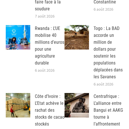
faire face à la
Constantine
soudure
6 août 2026
7 août 2026
Rwanda : L’UE
Togo : La BAD
mobilise 40
accorde un
millions d’euros
million de
pour une
dollars pour
agriculture
soutenir les
durable
populations
déplacées dans
6 août 2026
les Savanes
6 août 2026
Côte d’Ivoire :
Centrafrique :
L’Etat achève le
L’alliance entre
rachat des
Bangui et AAKG
stocks de cacao
tourne à
stockés
l’affrontement