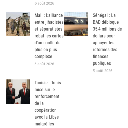
6 août 2026
Mali : L’alliance
Sénégal : La
entre jihadistes
BAD débloque
et séparatistes
35,4 millions de
rebat les cartes
dollars pour
d’un conflit de
appuyer les
plus en plus
réformes des
complexe
finances
publiques
5 août 2026
5 août 2026
Tunisie : Tunis
mise sur le
renforcement
de la
coopération
avec la Libye
malgré les