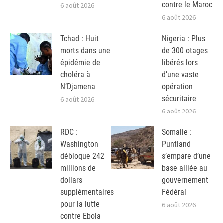
contre le Maroc
6 août 2026
6 août 2026
Tchad : Huit
Nigeria : Plus
morts dans une
de 300 otages
épidémie de
libérés lors
choléra à
d’une vaste
N’Djamena
opération
sécuritaire
6 août 2026
6 août 2026
RDC :
Somalie :
Washington
Puntland
débloque 242
s’empare d’une
millions de
base alliée au
dollars
gouvernement
supplémentaires
Fédéral
pour la lutte
6 août 2026
contre Ebola