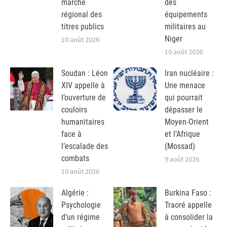
marché
des
régional des
équipements
titres publics
militaires au
Niger
10 août 2026
10 août 2026
Soudan : Léon
Iran nucléaire :
XIV appelle à
Une menace
l’ouverture de
qui pourrait
couloirs
dépasser le
humanitaires
Moyen-Orient
face à
et l’Afrique
l’escalade des
(Mossad)
combats
9 août 2026
10 août 2026
Algérie :
Burkina Faso :
Psychologie
Traoré appelle
d’un régime
à consolider la