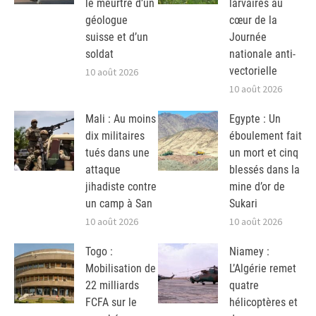
le meurtre d’un
larvaires au
géologue
cœur de la
suisse et d’un
Journée
soldat
nationale anti-
vectorielle
10 août 2026
10 août 2026
Mali : Au moins
Egypte : Un
dix militaires
éboulement fait
tués dans une
un mort et cinq
attaque
blessés dans la
jihadiste contre
mine d’or de
un camp à San
Sukari
10 août 2026
10 août 2026
Togo :
Niamey :
Mobilisation de
L’Algérie remet
22 milliards
quatre
FCFA sur le
hélicoptères et