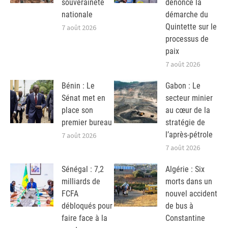
souveraineté
dénonce la
nationale
démarche du
Quintette sur le
7 août 2026
processus de
paix
7 août 2026
Bénin : Le
Gabon : Le
Sénat met en
secteur minier
place son
au cœur de la
premier bureau
stratégie de
l’après-pétrole
7 août 2026
7 août 2026
Sénégal : 7,2
Algérie : Six
milliards de
morts dans un
FCFA
nouvel accident
débloqués pour
de bus à
faire face à la
Constantine