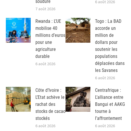
soudure
6 août 2026
7 août 2026
Rwanda : L’UE
Togo : La BAD
mobilise 40
accorde un
millions d’euros
million de
pour une
dollars pour
agriculture
soutenir les
durable
populations
déplacées dans
6 août 2026
les Savanes
6 août 2026
Côte d’Ivoire :
Centrafrique :
L’Etat achève le
L’alliance entre
rachat des
Bangui et AAKG
stocks de cacao
tourne à
stockés
l’affrontement
6 août 2026
6 août 2026