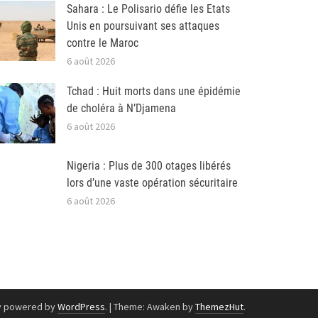
Sahara : Le Polisario défie les Etats
Unis en poursuivant ses attaques
contre le Maroc
6 août 2026
Tchad : Huit morts dans une épidémie
de choléra à N’Djamena
6 août 2026
Nigeria : Plus de 300 otages libérés
lors d’une vaste opération sécuritaire
6 août 2026
y powered by
WordPress
.
|
Theme: Awaken by
ThemezHut
.