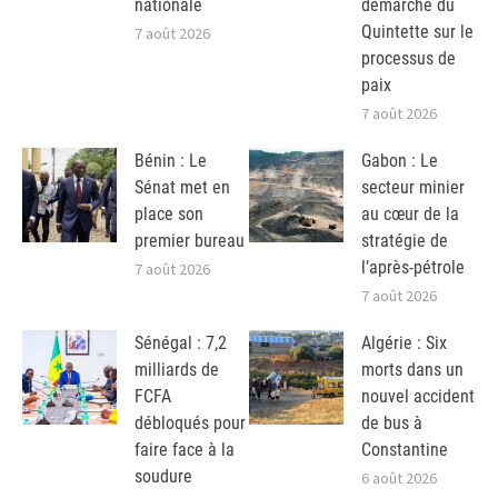
nationale
démarche du
Quintette sur le
7 août 2026
processus de
paix
7 août 2026
Bénin : Le
Gabon : Le
Sénat met en
secteur minier
place son
au cœur de la
premier bureau
stratégie de
l’après-pétrole
7 août 2026
7 août 2026
Sénégal : 7,2
Algérie : Six
milliards de
morts dans un
FCFA
nouvel accident
débloqués pour
de bus à
faire face à la
Constantine
soudure
6 août 2026