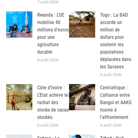
7 août 2026
Rwanda : L’UE
Togo : La BAD
mobilise 40
accorde un
millions d’euros
million de
pour une
dollars pour
agriculture
soutenir les
durable
populations
déplacées dans
6 août 2026
les Savanes
6 août 2026
Côte d’Ivoire :
Centrafrique :
L’Etat achève le
L’alliance entre
rachat des
Bangui et AAKG
stocks de cacao
tourne à
stockés
l’affrontement
6 août 2026
6 août 2026