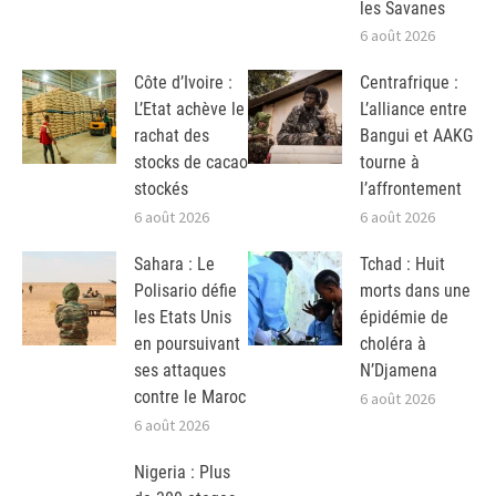
les Savanes
6 août 2026
Côte d’Ivoire :
Centrafrique :
L’Etat achève le
L’alliance entre
rachat des
Bangui et AAKG
stocks de cacao
tourne à
stockés
l’affrontement
6 août 2026
6 août 2026
Sahara : Le
Tchad : Huit
Polisario défie
morts dans une
les Etats Unis
épidémie de
en poursuivant
choléra à
ses attaques
N’Djamena
contre le Maroc
6 août 2026
6 août 2026
Nigeria : Plus