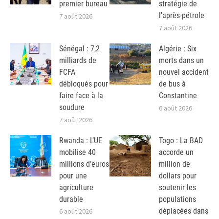
premier bureau
stratégie de
l’après-pétrole
7 août 2026
7 août 2026
Sénégal : 7,2
Algérie : Six
milliards de
morts dans un
FCFA
nouvel accident
débloqués pour
de bus à
faire face à la
Constantine
soudure
6 août 2026
7 août 2026
Rwanda : L’UE
Togo : La BAD
mobilise 40
accorde un
millions d’euros
million de
pour une
dollars pour
agriculture
soutenir les
durable
populations
déplacées dans
6 août 2026