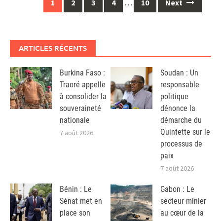
Posts
1
2
3
4
…
10
Next
navigation
ARTICLES RÉCENTS
Burkina Faso :
Soudan : Un
Traoré appelle
responsable
à consolider la
politique
souveraineté
dénonce la
nationale
démarche du
Quintette sur le
7 août 2026
processus de
paix
7 août 2026
Bénin : Le
Gabon : Le
Sénat met en
secteur minier
place son
au cœur de la