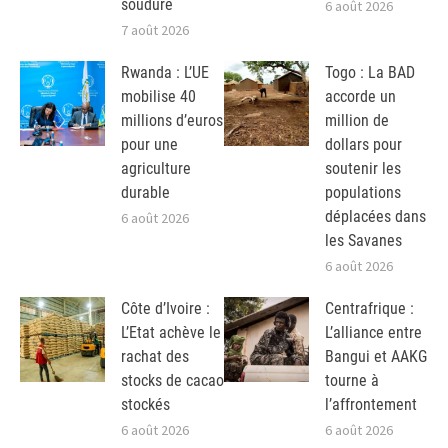
soudure
6 août 2026
7 août 2026
Rwanda : L’UE
Togo : La BAD
mobilise 40
accorde un
millions d’euros
million de
pour une
dollars pour
agriculture
soutenir les
durable
populations
déplacées dans
6 août 2026
les Savanes
6 août 2026
Côte d’Ivoire :
Centrafrique :
L’Etat achève le
L’alliance entre
rachat des
Bangui et AAKG
stocks de cacao
tourne à
stockés
l’affrontement
6 août 2026
6 août 2026