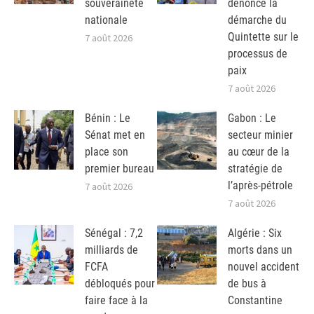
souveraineté
dénonce la
nationale
démarche du
Quintette sur le
7 août 2026
processus de
paix
7 août 2026
Bénin : Le
Gabon : Le
Sénat met en
secteur minier
place son
au cœur de la
premier bureau
stratégie de
l’après-pétrole
7 août 2026
7 août 2026
Sénégal : 7,2
Algérie : Six
milliards de
morts dans un
FCFA
nouvel accident
débloqués pour
de bus à
faire face à la
Constantine