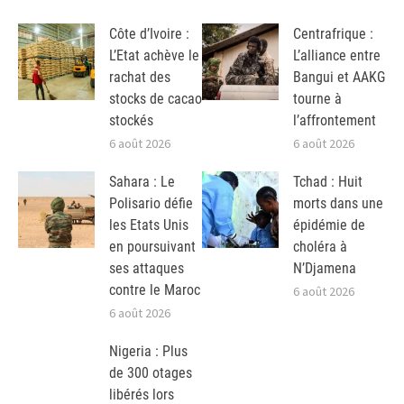
Côte d’Ivoire :
Centrafrique :
L’Etat achève le
L’alliance entre
rachat des
Bangui et AAKG
stocks de cacao
tourne à
stockés
l’affrontement
6 août 2026
6 août 2026
Sahara : Le
Tchad : Huit
Polisario défie
morts dans une
les Etats Unis
épidémie de
en poursuivant
choléra à
ses attaques
N’Djamena
contre le Maroc
6 août 2026
6 août 2026
Nigeria : Plus
de 300 otages
libérés lors