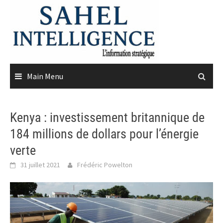
Skip
to
content
Main Menu
Kenya : investissement britannique de
184 millions de dollars pour l’énergie
verte
31 juillet 2021
Frédéric Powelton