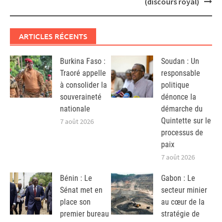
(discours royal)
ARTICLES RÉCENTS
Burkina Faso :
Soudan : Un
Traoré appelle
responsable
à consolider la
politique
souveraineté
dénonce la
nationale
démarche du
Quintette sur le
7 août 2026
processus de
paix
7 août 2026
Bénin : Le
Gabon : Le
Sénat met en
secteur minier
place son
au cœur de la
premier bureau
stratégie de