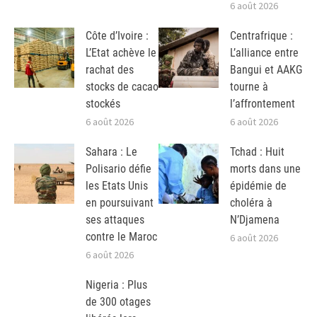
6 août 2026
Côte d’Ivoire :
Centrafrique :
L’Etat achève le
L’alliance entre
rachat des
Bangui et AAKG
stocks de cacao
tourne à
stockés
l’affrontement
6 août 2026
6 août 2026
Sahara : Le
Tchad : Huit
Polisario défie
morts dans une
les Etats Unis
épidémie de
en poursuivant
choléra à
ses attaques
N’Djamena
contre le Maroc
6 août 2026
6 août 2026
Nigeria : Plus
de 300 otages