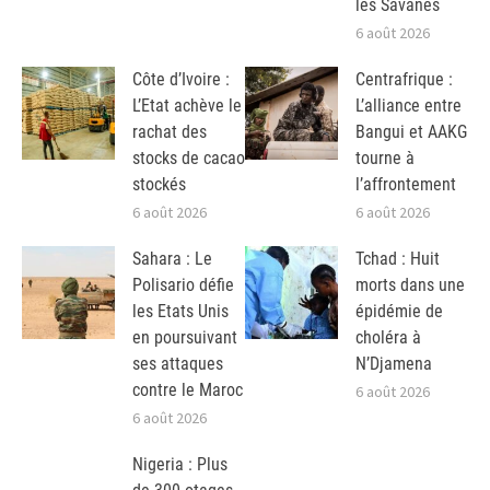
les Savanes
6 août 2026
Côte d’Ivoire :
Centrafrique :
L’Etat achève le
L’alliance entre
rachat des
Bangui et AAKG
stocks de cacao
tourne à
stockés
l’affrontement
6 août 2026
6 août 2026
Sahara : Le
Tchad : Huit
Polisario défie
morts dans une
les Etats Unis
épidémie de
en poursuivant
choléra à
ses attaques
N’Djamena
contre le Maroc
6 août 2026
6 août 2026
Nigeria : Plus