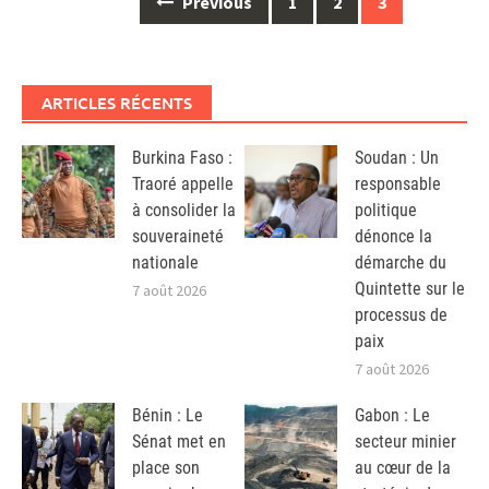
Posts
Previous
1
2
3
navigation
ARTICLES RÉCENTS
Burkina Faso :
Soudan : Un
Traoré appelle
responsable
à consolider la
politique
souveraineté
dénonce la
nationale
démarche du
Quintette sur le
7 août 2026
processus de
paix
7 août 2026
Bénin : Le
Gabon : Le
Sénat met en
secteur minier
place son
au cœur de la