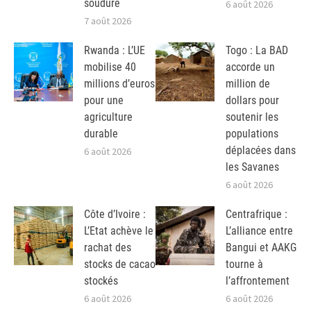
soudure
6 août 2026
7 août 2026
Rwanda : L’UE
Togo : La BAD
mobilise 40
accorde un
millions d’euros
million de
pour une
dollars pour
agriculture
soutenir les
durable
populations
déplacées dans
6 août 2026
les Savanes
6 août 2026
Côte d’Ivoire :
Centrafrique :
L’Etat achève le
L’alliance entre
rachat des
Bangui et AAKG
stocks de cacao
tourne à
stockés
l’affrontement
6 août 2026
6 août 2026