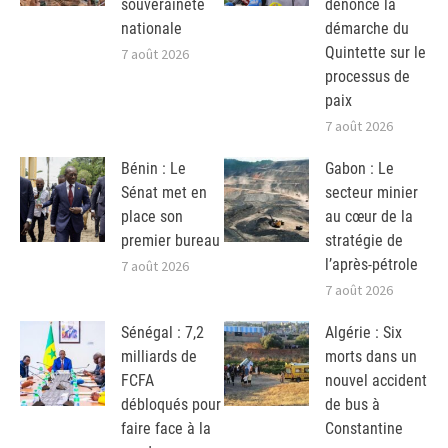
souveraineté
dénonce la
nationale
démarche du
Quintette sur le
7 août 2026
processus de
paix
7 août 2026
Bénin : Le
Gabon : Le
Sénat met en
secteur minier
place son
au cœur de la
premier bureau
stratégie de
l’après-pétrole
7 août 2026
7 août 2026
Sénégal : 7,2
Algérie : Six
milliards de
morts dans un
FCFA
nouvel accident
débloqués pour
de bus à
faire face à la
Constantine