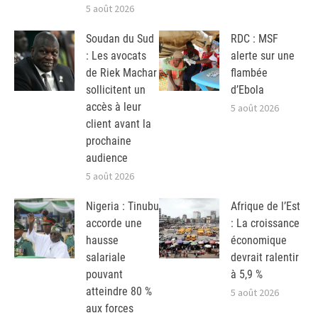
5 août 2026
Soudan du Sud
RDC : MSF
: Les avocats
alerte sur une
de Riek Machar
flambée
sollicitent un
d’Ebola
accès à leur
5 août 2026
client avant la
prochaine
audience
5 août 2026
Nigeria : Tinubu
Afrique de l’Est
accorde une
: La croissance
hausse
économique
salariale
devrait ralentir
pouvant
à 5,9 %
atteindre 80 %
5 août 2026
aux forces