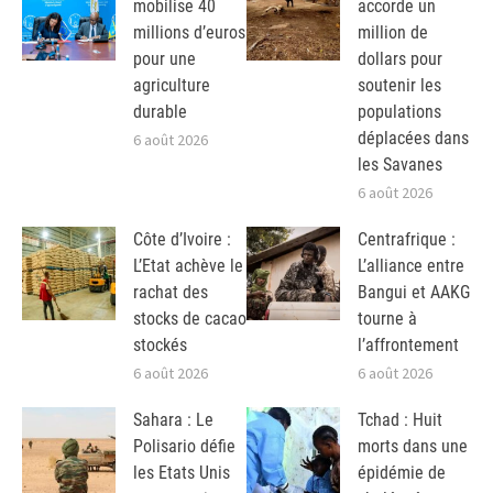
mobilise 40
accorde un
millions d’euros
million de
pour une
dollars pour
agriculture
soutenir les
durable
populations
déplacées dans
6 août 2026
les Savanes
6 août 2026
Côte d’Ivoire :
Centrafrique :
L’Etat achève le
L’alliance entre
rachat des
Bangui et AAKG
stocks de cacao
tourne à
stockés
l’affrontement
6 août 2026
6 août 2026
Sahara : Le
Tchad : Huit
Polisario défie
morts dans une
les Etats Unis
épidémie de