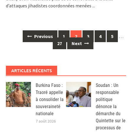
d’attaques jihadistes coordonnées menées
...
Posts
Previous
1
2
3
4
5
…
navigation
27
Next
ARTICLES RÉCENTS
Burkina Faso :
Soudan : Un
Traoré appelle
responsable
à consolider la
politique
souveraineté
dénonce la
nationale
démarche du
Quintette sur le
7 août 2026
processus de