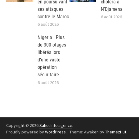
en poursuivant
choléra à
ses attaques
N’Djamena
contre le Maroc
6 août 2026
6 août 2026
Nigeria : Plus
de 300 otages
libérés lors
d’une vaste
opération
sécuritaire
6 août 2026
Copyright © 2026
Sahel Intelligence
.
Proudly powered by
WordPress
.
|
Theme: Awaken by
ThemezHut
.