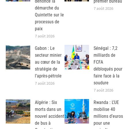
dénonce la
premier bureau
démarche du
7 août 2026
Quintette sur le
processus de
paix
7 août 2026
Gabon : Le
Sénégal : 7,2
secteur minier
milliards de
au cœur de la
FCFA
stratégie de
débloqués pour
l’après-pétrole
faire face à la
soudure
7 août 2026
7 août 2026
Algérie : Six
Rwanda : L’UE
morts dans un
mobilise 40
nouvel accident
millions d’euros
de bus à
pour une