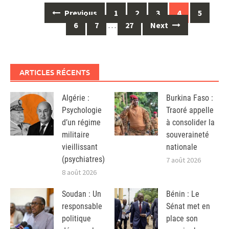
Posts
Previous
1
2
3
4
5
navigation
6
7
…
27
Next
ARTICLES RÉCENTS
Algérie :
Burkina Faso :
Psychologie
Traoré appelle
d’un régime
à consolider la
militaire
souveraineté
vieillissant
nationale
(psychiatres)
7 août 2026
8 août 2026
Soudan : Un
Bénin : Le
responsable
Sénat met en
politique
place son