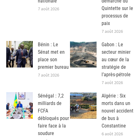
nationale
démarche du
Quintette sur le
7 août 2026
processus de
paix
7 août 2026
Bénin : Le
Gabon : Le
Sénat met en
secteur minier
place son
au cœur de la
premier bureau
stratégie de
l’après-pétrole
7 août 2026
7 août 2026
Sénégal : 7,2
Algérie : Six
milliards de
morts dans un
FCFA
nouvel accident
débloqués pour
de bus à
faire face à la
Constantine
soudure
6 août 2026