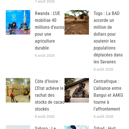
7 août 2026
Rwanda : L’UE
Togo : La BAD
mobilise 40
accorde un
millions d’euros
million de
pour une
dollars pour
agriculture
soutenir les
durable
populations
déplacées dans
6 août 2026
les Savanes
6 août 2026
Côte d’Ivoire :
Centrafrique :
L’Etat achève le
L’alliance entre
rachat des
Bangui et AAKG
stocks de cacao
tourne à
stockés
l’affrontement
6 août 2026
6 août 2026
Sahara : Le
Tchad : Huit