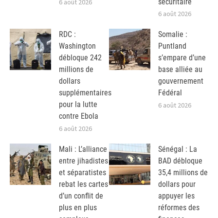
sécuritaire
6 août 2026
6 août 2026
RDC :
Somalie :
Washington
Puntland
débloque 242
s’empare d’une
millions de
base alliée au
dollars
gouvernement
supplémentaires
Fédéral
pour la lutte
6 août 2026
contre Ebola
6 août 2026
Mali : L’alliance
Sénégal : La
entre jihadistes
BAD débloque
et séparatistes
35,4 millions de
rebat les cartes
dollars pour
d’un conflit de
appuyer les
plus en plus
réformes des