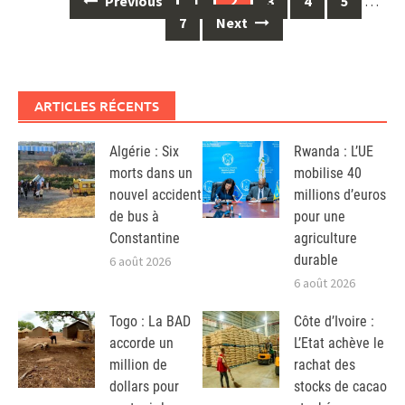
Previous
1
2
3
4
5
…
navigation
7
Next
ARTICLES RÉCENTS
Algérie : Six
Rwanda : L’UE
morts dans un
mobilise 40
nouvel accident
millions d’euros
de bus à
pour une
Constantine
agriculture
durable
6 août 2026
6 août 2026
Togo : La BAD
Côte d’Ivoire :
accorde un
L’Etat achève le
million de
rachat des
dollars pour
stocks de cacao