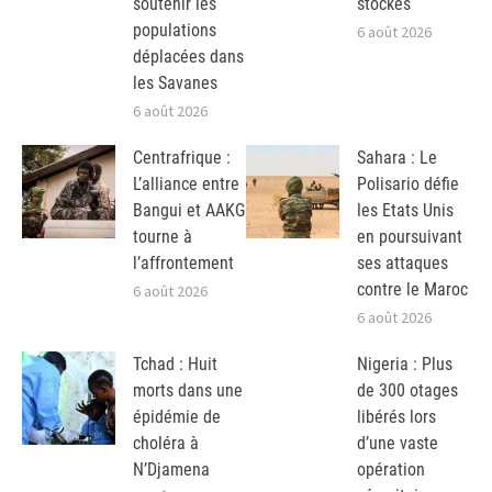
soutenir les
stockés
populations
6 août 2026
déplacées dans
les Savanes
6 août 2026
Centrafrique :
Sahara : Le
L’alliance entre
Polisario défie
Bangui et AAKG
les Etats Unis
tourne à
en poursuivant
l’affrontement
ses attaques
contre le Maroc
6 août 2026
6 août 2026
Tchad : Huit
Nigeria : Plus
morts dans une
de 300 otages
épidémie de
libérés lors
choléra à
d’une vaste
N’Djamena
opération