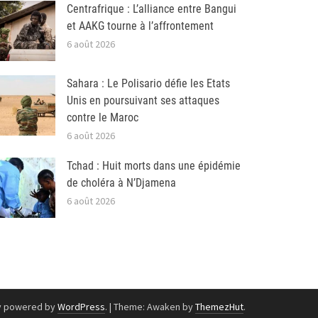
Centrafrique : L’alliance entre Bangui
et AAKG tourne à l’affrontement
6 août 2026
Sahara : Le Polisario défie les Etats
Unis en poursuivant ses attaques
contre le Maroc
6 août 2026
Tchad : Huit morts dans une épidémie
de choléra à N’Djamena
6 août 2026
y powered by
WordPress
.
|
Theme: Awaken by
ThemezHut
.