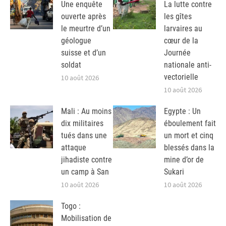
Une enquête
La lutte contre
ouverte après
les gîtes
le meurtre d’un
larvaires au
géologue
cœur de la
suisse et d’un
Journée
soldat
nationale anti-
vectorielle
10 août 2026
10 août 2026
Mali : Au moins
Egypte : Un
dix militaires
éboulement fait
tués dans une
un mort et cinq
attaque
blessés dans la
jihadiste contre
mine d’or de
un camp à San
Sukari
10 août 2026
10 août 2026
Togo :
Mobilisation de