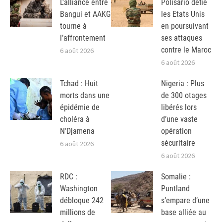
L’alliance entre
Polisario défie
Bangui et AAKG
les Etats Unis
tourne à
en poursuivant
l’affrontement
ses attaques
contre le Maroc
6 août 2026
6 août 2026
Tchad : Huit
Nigeria : Plus
morts dans une
de 300 otages
épidémie de
libérés lors
choléra à
d’une vaste
N’Djamena
opération
sécuritaire
6 août 2026
6 août 2026
RDC :
Somalie :
Washington
Puntland
débloque 242
s’empare d’une
millions de
base alliée au