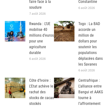
faire face à la
Constantine
soudure
6 août 2026
7 août 2026
Rwanda : L’UE
Togo : La BAD
mobilise 40
accorde un
millions d’euros
million de
pour une
dollars pour
agriculture
soutenir les
durable
populations
déplacées dans
6 août 2026
les Savanes
6 août 2026
Côte d’Ivoire :
Centrafrique :
L’Etat achève le
L’alliance entre
rachat des
Bangui et AAKG
stocks de cacao
tourne à
stockés
l’affrontement