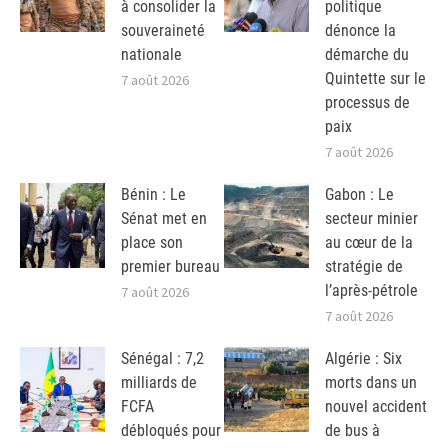
à consolider la
politique
souveraineté
dénonce la
nationale
démarche du
Quintette sur le
7 août 2026
processus de
paix
7 août 2026
Bénin : Le
Gabon : Le
Sénat met en
secteur minier
place son
au cœur de la
premier bureau
stratégie de
l’après-pétrole
7 août 2026
7 août 2026
Sénégal : 7,2
Algérie : Six
milliards de
morts dans un
FCFA
nouvel accident
débloqués pour
de bus à