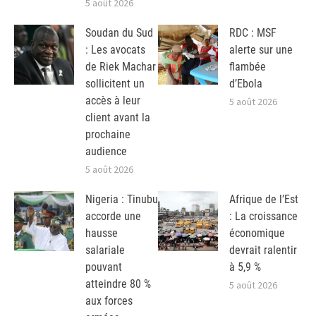
5 août 2026
Soudan du Sud
RDC : MSF
: Les avocats
alerte sur une
de Riek Machar
flambée
sollicitent un
d’Ebola
accès à leur
5 août 2026
client avant la
prochaine
audience
5 août 2026
Nigeria : Tinubu
Afrique de l’Est
accorde une
: La croissance
hausse
économique
salariale
devrait ralentir
pouvant
à 5,9 %
atteindre 80 %
5 août 2026
aux forces