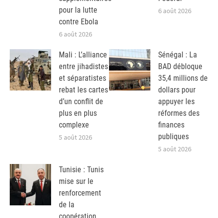
pour la lutte
6 août 2026
contre Ebola
6 août 2026
Mali : L’alliance
Sénégal : La
entre jihadistes
BAD débloque
et séparatistes
35,4 millions de
rebat les cartes
dollars pour
d’un conflit de
appuyer les
plus en plus
réformes des
complexe
finances
publiques
5 août 2026
5 août 2026
Tunisie : Tunis
mise sur le
renforcement
de la
coopération