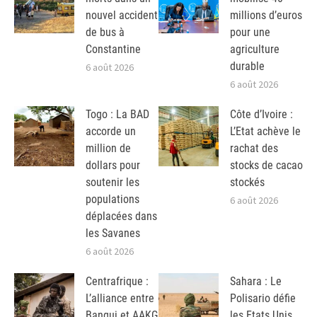
nouvel accident
millions d’euros
de bus à
pour une
Constantine
agriculture
durable
6 août 2026
6 août 2026
Togo : La BAD
Côte d’Ivoire :
accorde un
L’Etat achève le
million de
rachat des
dollars pour
stocks de cacao
soutenir les
stockés
populations
6 août 2026
déplacées dans
les Savanes
6 août 2026
Centrafrique :
Sahara : Le
L’alliance entre
Polisario défie
Bangui et AAKG
les Etats Unis