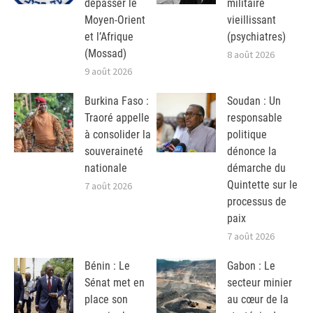
dépasser le
militaire
Moyen-Orient
vieillissant
et l’Afrique
(psychiatres)
(Mossad)
8 août 2026
9 août 2026
Burkina Faso :
Soudan : Un
Traoré appelle
responsable
à consolider la
politique
souveraineté
dénonce la
nationale
démarche du
Quintette sur le
7 août 2026
processus de
paix
7 août 2026
Bénin : Le
Gabon : Le
Sénat met en
secteur minier
place son
au cœur de la