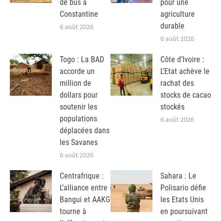
de bus à
pour une
Constantine
agriculture
durable
6 août 2026
6 août 2026
Togo : La BAD
Côte d’Ivoire :
accorde un
L’Etat achève le
million de
rachat des
dollars pour
stocks de cacao
soutenir les
stockés
populations
6 août 2026
déplacées dans
les Savanes
6 août 2026
Centrafrique :
Sahara : Le
L’alliance entre
Polisario défie
Bangui et AAKG
les Etats Unis
tourne à
en poursuivant