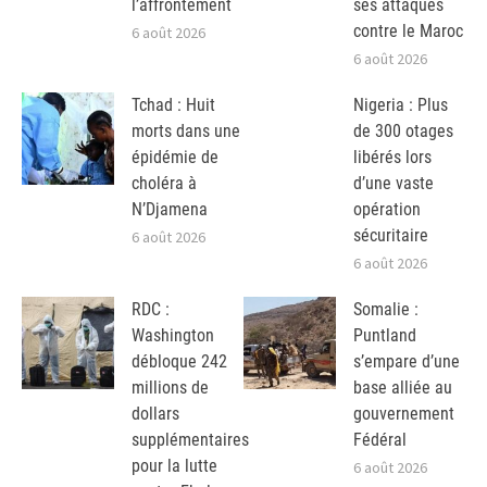
l’affrontement
ses attaques
contre le Maroc
6 août 2026
6 août 2026
Tchad : Huit
Nigeria : Plus
morts dans une
de 300 otages
épidémie de
libérés lors
choléra à
d’une vaste
N’Djamena
opération
sécuritaire
6 août 2026
6 août 2026
RDC :
Somalie :
Washington
Puntland
débloque 242
s’empare d’une
millions de
base alliée au
dollars
gouvernement
supplémentaires
Fédéral
pour la lutte
6 août 2026