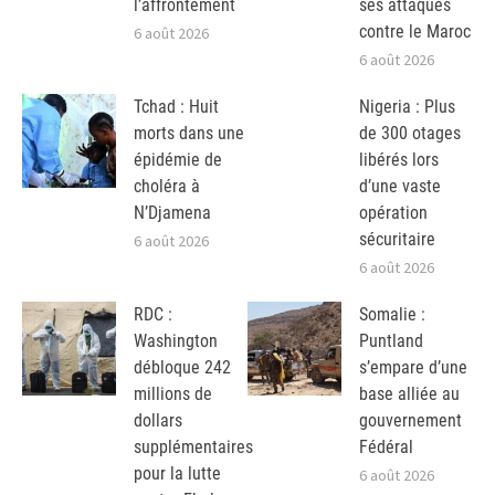
l’affrontement
ses attaques
contre le Maroc
6 août 2026
6 août 2026
Tchad : Huit
Nigeria : Plus
morts dans une
de 300 otages
épidémie de
libérés lors
choléra à
d’une vaste
N’Djamena
opération
sécuritaire
6 août 2026
6 août 2026
RDC :
Somalie :
Washington
Puntland
débloque 242
s’empare d’une
millions de
base alliée au
dollars
gouvernement
supplémentaires
Fédéral
pour la lutte
6 août 2026