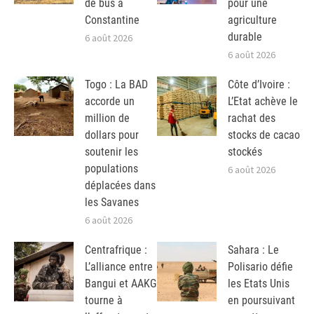
de bus à
pour une
Constantine
agriculture
durable
6 août 2026
6 août 2026
Togo : La BAD
Côte d’Ivoire :
accorde un
L’Etat achève le
million de
rachat des
dollars pour
stocks de cacao
soutenir les
stockés
populations
6 août 2026
déplacées dans
les Savanes
6 août 2026
Centrafrique :
Sahara : Le
L’alliance entre
Polisario défie
Bangui et AAKG
les Etats Unis
tourne à
en poursuivant