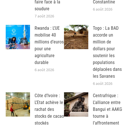
faire face à la
Constantine
soudure
6 août 2026
7 août 2026
Rwanda : L’UE
Togo : La BAD
mobilise 40
accorde un
millions d’euros
million de
pour une
dollars pour
agriculture
soutenir les
durable
populations
déplacées dans
6 août 2026
les Savanes
6 août 2026
Côte d’Ivoire :
Centrafrique :
L’Etat achève le
L’alliance entre
rachat des
Bangui et AAKG
stocks de cacao
tourne à
stockés
l’affrontement