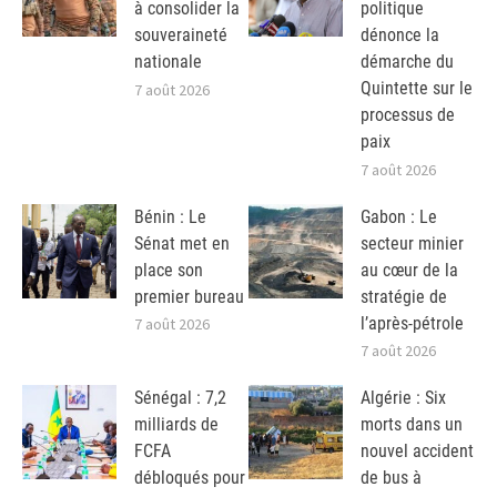
à consolider la
politique
souveraineté
dénonce la
nationale
démarche du
Quintette sur le
7 août 2026
processus de
paix
7 août 2026
Bénin : Le
Gabon : Le
Sénat met en
secteur minier
place son
au cœur de la
premier bureau
stratégie de
l’après-pétrole
7 août 2026
7 août 2026
Sénégal : 7,2
Algérie : Six
milliards de
morts dans un
FCFA
nouvel accident
débloqués pour
de bus à