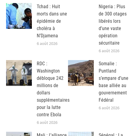
Tchad : Huit
Nigeria : Plus
morts dans une
de 300 otages
épidémie de
libérés lors
choléra à
d’une vaste
N’Djamena
opération
sécuritaire
6 août 2026
6 août 2026
RDC :
Somalie :
Washington
Puntland
débloque 242
s’empare d’une
millions de
base alliée au
dollars
gouvernement
supplémentaires
Fédéral
pour la lutte
6 août 2026
contre Ebola
6 août 2026
Mali : L’alliance
Sénégal : La