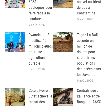
FCFA
nouvel accident
débloqués pour
de bus à
faire face à la
Constantine
soudure
6 août 2026
7 août 2026
Rwanda : L’UE
Togo : La BAD
mobilise 40
accorde un
millions d’euros
million de
pour une
dollars pour
agriculture
soutenir les
durable
populations
déplacées dans
6 août 2026
les Savanes
6 août 2026
Côte d’Ivoire :
Centrafrique :
L’Etat achève le
L’alliance entre
rachat des
Bangui et AAKG