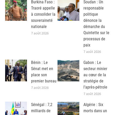
Burkina Faso :
Soudan : Un
Traoré appelle
responsable
à consolider la
politique
souveraineté
dénonce la
nationale
démarche du
Quintette sur le
7 août 2026
processus de
paix
7 août 2026
Bénin : Le
Gabon : Le
Sénat met en
secteur minier
place son
au cœur de la
premier bureau
stratégie de
l’après-pétrole
7 août 2026
7 août 2026
Sénégal : 7,2
Algérie : Six
milliards de
morts dans un