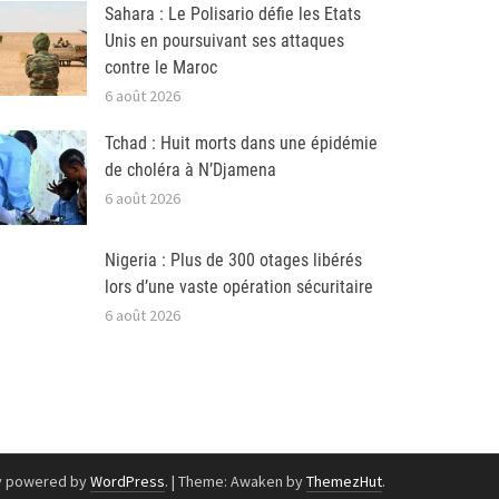
Sahara : Le Polisario défie les Etats
Unis en poursuivant ses attaques
contre le Maroc
6 août 2026
Tchad : Huit morts dans une épidémie
de choléra à N’Djamena
6 août 2026
Nigeria : Plus de 300 otages libérés
lors d’une vaste opération sécuritaire
6 août 2026
y powered by
WordPress
.
|
Theme: Awaken by
ThemezHut
.