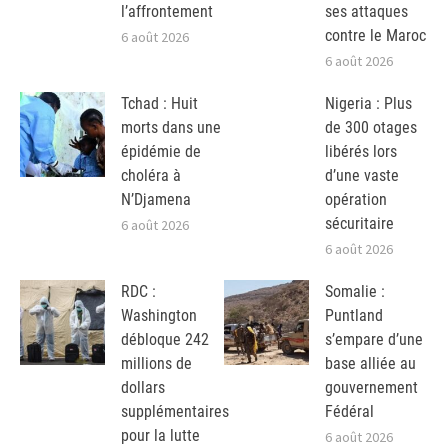
l’affrontement
ses attaques
contre le Maroc
6 août 2026
6 août 2026
Tchad : Huit
Nigeria : Plus
morts dans une
de 300 otages
épidémie de
libérés lors
choléra à
d’une vaste
N’Djamena
opération
sécuritaire
6 août 2026
6 août 2026
RDC :
Somalie :
Washington
Puntland
débloque 242
s’empare d’une
millions de
base alliée au
dollars
gouvernement
supplémentaires
Fédéral
pour la lutte
6 août 2026