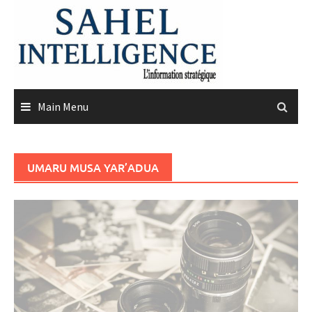
Skip
to
content
Main Menu
UMARU MUSA YAR’ADUA