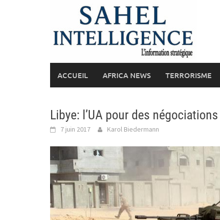
Skip
to
content
ACCUEIL
AFRICA NEWS
TERRORISME
Libye: l’UA pour des négociations 
7 juin 2017
Karol Biedermann