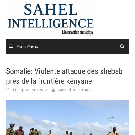
Skip
to
content
Main Menu
Somalie: Violente attaque des shebab
près de la frontière kényane
11 septembre 2017
Samuel Benshimon