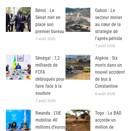
Bénin : Le
Gabon : Le
Sénat met en
secteur minier
place son
au cœur de la
premier bureau
stratégie de
l’après-pétrole
7 août 2026
7 août 2026
Sénégal : 7,2
Algérie : Six
milliards de
morts dans un
FCFA
nouvel accident
débloqués pour
de bus à
faire face à la
Constantine
soudure
6 août 2026
7 août 2026
Rwanda : L’UE
Togo : La BAD
mobilise 40
accorde un
millions d’euros
million de