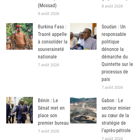
(Mossad)
8 août 2026
9 août 2026
Burkina Faso :
Soudan : Un
Traoré appelle
responsable
à consolider la
politique
souveraineté
dénonce la
nationale
démarche du
Quintette sur le
7 août 2026
processus de
paix
7 août 2026
Bénin : Le
Gabon : Le
Sénat met en
secteur minier
place son
au cœur de la
premier bureau
stratégie de
l’après-pétrole
7 août 2026
7 août 2026