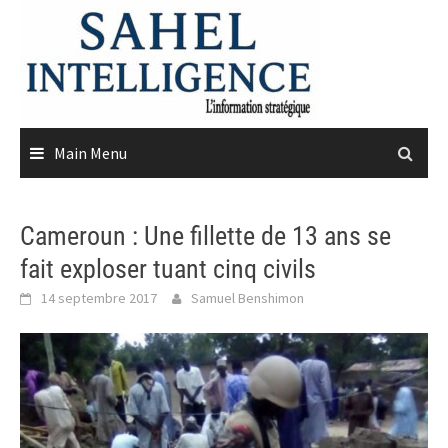
Skip
to
content
Main Menu
Cameroun : Une fillette de 13 ans se
fait exploser tuant cinq civils
14 septembre 2017
Samuel Benshimon