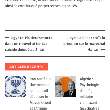
ainsi de continuer à perpétrer ses atrocités.
Post
Egypte: Plusieurs morts
Libye: La CPI accroît la
navigation
dans un nouvel attentat
pression sur le maréchal
suicide déjoué au Sinaï
Haftar
ARTICLES RÉCENTS
Iran nucléaire :
Algérie :
Une menace
Psychologie
qui pourrait
d’un régime
dépasser le
militaire
Moyen-Orient
vieillissant
et l’Afrique
(psychiatres)