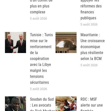
d’un conflit de
appuyer les
plus en plus
réformes des
complexe
finances
publiques
5 août 2026
5 août 2026
Tunisie : Tunis
Mauritanie :
mise sur le
Une croissance
renforcement
économique
de la
plus résiliente
coopération
selon la BCM
avec la Libye
5 août 2026
malgré les
tensions
sécuritaires
5 août 2026
Soudan du Sud
RDC : MSF
: Les avocats
alerte sur une