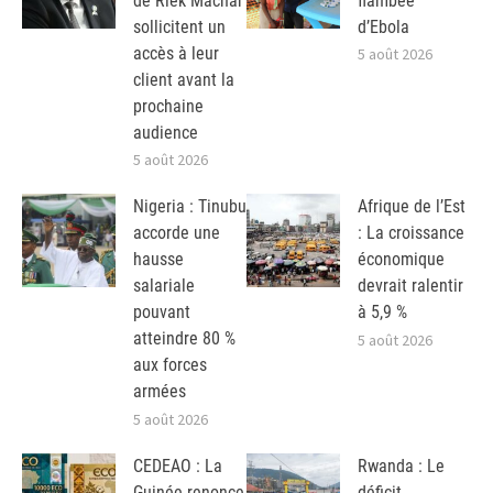
de Riek Machar
flambée
sollicitent un
d’Ebola
accès à leur
5 août 2026
client avant la
prochaine
audience
5 août 2026
Nigeria : Tinubu
Afrique de l’Est
accorde une
: La croissance
hausse
économique
salariale
devrait ralentir
pouvant
à 5,9 %
atteindre 80 %
5 août 2026
aux forces
armées
5 août 2026
CEDEAO : La
Rwanda : Le
Guinée renonce
déficit