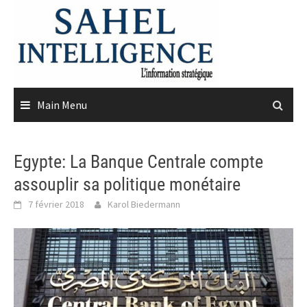
Skip
to
content
Main Menu
Egypte: La Banque Centrale compte
assouplir sa politique monétaire
7 février 2018
Karol Biedermann