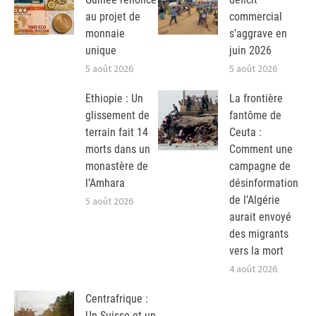
au projet de
commercial
monnaie
s’aggrave en
unique
juin 2026
5 août 2026
5 août 2026
Ethiopie : Un
La frontière
glissement de
fantôme de
terrain fait 14
Ceuta :
morts dans un
Comment une
monastère de
campagne de
l’Amhara
désinformation
de l’Algérie
5 août 2026
aurait envoyé
des migrants
vers la mort
4 août 2026
Centrafrique :
Un Suisse et un