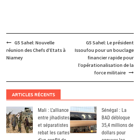
Post
G5 Sahel: Nouvelle
G5 Sahel: Le président
navigation
réunion des Chefs d’Etats à
Issoufou pour un bouclage
Niamey
financier rapide pour
l’opérationalisation de la
force militaire
ARTICLES RÉCENTS
Mali : L’alliance
Sénégal : La
entre jihadistes
BAD débloque
et séparatistes
35,4 millions de
rebat les cartes
dollars pour