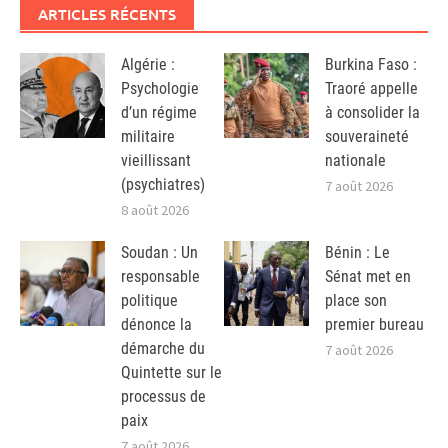
ARTICLES RÉCENTS
Algérie :
Burkina Faso :
Psychologie
Traoré appelle
d’un régime
à consolider la
militaire
souveraineté
vieillissant
nationale
(psychiatres)
7 août 2026
8 août 2026
Soudan : Un
Bénin : Le
responsable
Sénat met en
politique
place son
dénonce la
premier bureau
démarche du
7 août 2026
Quintette sur le
processus de
paix
7 août 2026