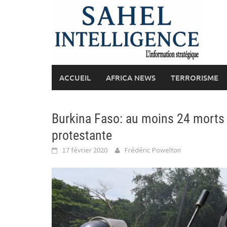
Skip
to
content
ACCUEIL
AFRICA NEWS
TERRORISME
Burkina Faso: au moins 24 morts 
protestante
17 février 2020
Frédéric Powelton