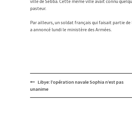
ville de Sebba. Cette même ville avait connu quelq
pasteur.
Par ailleurs, un soldat français qui faisait partie 
a annoncé lundi le ministère des Armées.
Post
Libye: l’opération navale Sophia n’est pas
navigation
unanime