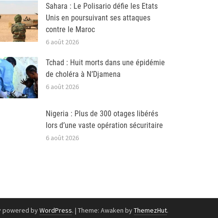
Sahara : Le Polisario défie les Etats
Unis en poursuivant ses attaques
contre le Maroc
6 août 2026
Tchad : Huit morts dans une épidémie
de choléra à N’Djamena
6 août 2026
Nigeria : Plus de 300 otages libérés
lors d’une vaste opération sécuritaire
6 août 2026
y powered by
WordPress
.
|
Theme: Awaken by
ThemezHut
.