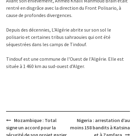
Avant son enlèvement, Ahmed Khalil Mahmoud Braih était
rentré en disgrâce avec la direction du Front Polisario, à
cause de profondes divergences.
Depuis des décennies, L’Algérie abrite sur son sol le
polisario et certaines tribus sahraouies qui ont été
séquestrées dans les camps de Tindouf.
Tindouf est une commune de l’Ouest de l’Algérie. Elle est
située à 1 460 km au sud-ouest d’Alger.
Post
Mozambique : Total
Nigeria : arrestation d’au
navigation
signe un accord pour la
moins 158 ​​bandits à Katsina
sécurité de son projet gazier
et à Zamfara