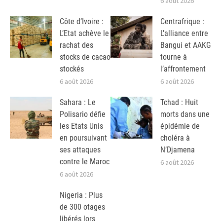
6 août 2026
Côte d’Ivoire :
Centrafrique :
L’Etat achève le
L’alliance entre
rachat des
Bangui et AAKG
stocks de cacao
tourne à
stockés
l’affrontement
6 août 2026
6 août 2026
Sahara : Le
Tchad : Huit
Polisario défie
morts dans une
les Etats Unis
épidémie de
en poursuivant
choléra à
ses attaques
N’Djamena
contre le Maroc
6 août 2026
6 août 2026
Nigeria : Plus
de 300 otages
libérés lors