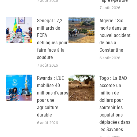
l’après-pétrole
7 août 2026
7 août 2026
Sénégal : 7,2
Algérie : Six
milliards de
morts dans un
FCFA
nouvel accident
débloqués pour
de bus à
faire face à la
Constantine
soudure
6 août 2026
7 août 2026
Rwanda : L’UE
Togo : La BAD
mobilise 40
accorde un
millions d’euros
million de
pour une
dollars pour
agriculture
soutenir les
durable
populations
déplacées dans
6 août 2026
les Savanes