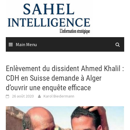
Skip
to
content
Main Menu
Enlèvement du dissident Ahmed Khalil :
CDH en Suisse demande à Alger
d’ouvrir une enquête efficace
26 août 2020
Karol Biedermann