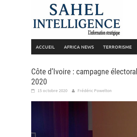
Skip
to
content
ACCUEIL
AFRICA NEWS
TERRORISME
Côte d’Ivoire : campagne électoral
2020
15 octobre 2020
Frédéric Powelton