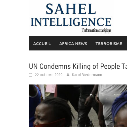
Skip
to
content
ACCUEIL
AFRICA NEWS
TERRORISME
UN Condemns Killing of People Ta
22 octobre 2020
Karol Biedermann