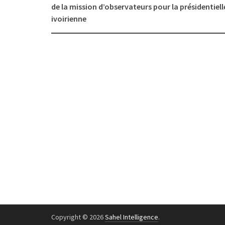
navigation
de la mission d’observateurs pour la présidentiell
ivoirienne
Copyright © 2026
Sahel Intelligence
.