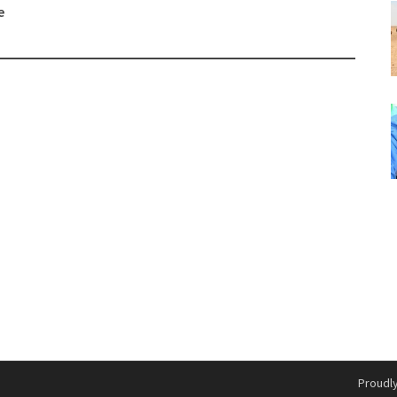
e
Proudl