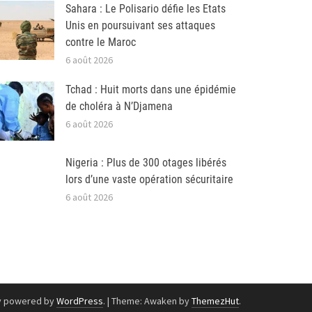
Sahara : Le Polisario défie les Etats
Unis en poursuivant ses attaques
contre le Maroc
6 août 2026
Tchad : Huit morts dans une épidémie
de choléra à N’Djamena
6 août 2026
Nigeria : Plus de 300 otages libérés
lors d’une vaste opération sécuritaire
6 août 2026
y powered by
WordPress
.
|
Theme: Awaken by
ThemezHut
.