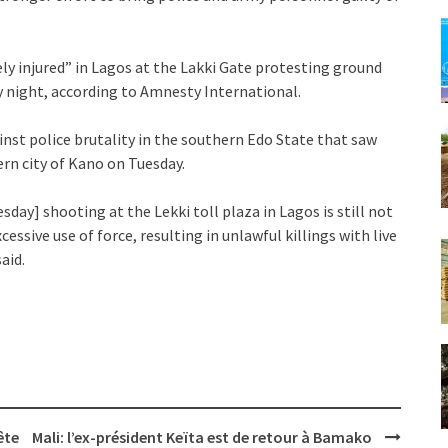
ely injured” in Lagos at the Lakki Gate protesting ground
y night, according to Amnesty International.
nst police brutality in the southern Edo State that saw
ern city of Kano on Tuesday.
sday] shooting at the Lekki toll plaza in Lagos is still not
xcessive use of force, resulting in unlawful killings with live
aid.
ête
Mali: l’ex-président Keïta est de retour à Bamako