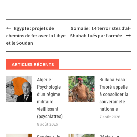
Post
Egypte : projets de
Somalie : 14 terroristes d’al-
navigation
chemins de fer avec la Libye
Shabab tués par l’armée
et le Soudan
ARTICLES RÉCENTS
Algérie :
Burkina Faso :
Psychologie
Traoré appelle
d’un régime
à consolider la
militaire
souveraineté
vieillissant
nationale
(psychiatres)
7 août 2026
8 août 2026