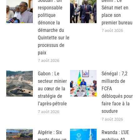
Soudan : Un
Bénin : Le
responsable
Sénat met en
politique
place son
dénonce la
premier bureau
démarche du
7 août 2026
Quintette sur le
processus de
paix
7 août 2026
Gabon : Le
Sénégal : 7,2
secteur minier
milliards de
au cœur de la
FCFA
stratégie de
débloqués pour
l’après-pétrole
faire face à la
soudure
7 août 2026
7 août 2026
Algérie : Six
Rwanda : L’UE
morts dans un
mobilise 40