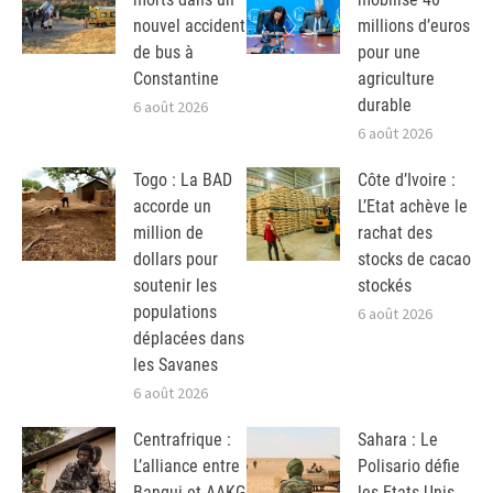
nouvel accident
millions d’euros
de bus à
pour une
Constantine
agriculture
durable
6 août 2026
6 août 2026
Togo : La BAD
Côte d’Ivoire :
accorde un
L’Etat achève le
million de
rachat des
dollars pour
stocks de cacao
soutenir les
stockés
populations
6 août 2026
déplacées dans
les Savanes
6 août 2026
Centrafrique :
Sahara : Le
L’alliance entre
Polisario défie
Bangui et AAKG
les Etats Unis