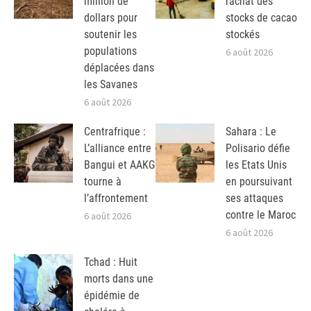
million de
rachat des
dollars pour
stocks de cacao
soutenir les
stockés
populations
6 août 2026
déplacées dans
les Savanes
6 août 2026
Centrafrique :
Sahara : Le
L’alliance entre
Polisario défie
Bangui et AAKG
les Etats Unis
tourne à
en poursuivant
l’affrontement
ses attaques
contre le Maroc
6 août 2026
6 août 2026
Tchad : Huit
morts dans une
épidémie de