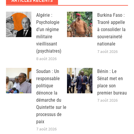
Algérie :
Burkina Faso :
Psychologie
Traoré appelle
d’un régime
à consolider la
militaire
souveraineté
vieillissant
nationale
(psychiatres)
7 août 2026
8 août 2026
Soudan : Un
Bénin : Le
responsable
Sénat met en
politique
place son
dénonce la
premier bureau
démarche du
7 août 2026
Quintette sur le
processus de
paix
7 août 2026