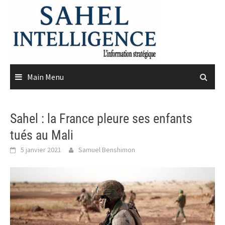
Skip
to
content
Main Menu
Sahel : la France pleure ses enfants
tués au Mali
5 janvier 2021
Samuel Benshimon