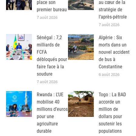
place son
au cœur de la
premier bureau
stratégie de
l’après-pétrole
7 août 2026
7 août 2026
Sénégal : 7,2
Algérie : Six
milliards de
morts dans un
FCFA
nouvel accident
débloqués pour
de bus à
faire face à la
Constantine
soudure
6 août 2026
7 août 2026
Rwanda : L’UE
Togo : La BAD
mobilise 40
accorde un
millions d’euros
million de
pour une
dollars pour
agriculture
soutenir les
durable
populations