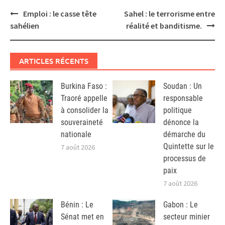
Post
Emploi : le casse tête
Sahel : le terrorisme entre
navigation
sahélien
réalité et banditisme.
ARTICLES RÉCENTS
Burkina Faso :
Soudan : Un
Traoré appelle
responsable
à consolider la
politique
souveraineté
dénonce la
nationale
démarche du
Quintette sur le
7 août 2026
processus de
paix
7 août 2026
Bénin : Le
Gabon : Le
Sénat met en
secteur minier