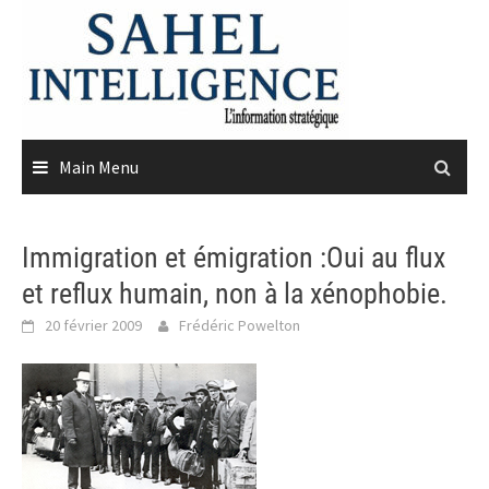
Skip
to
content
Main Menu
Immigration et émigration :Oui au flux
et reflux humain, non à la xénophobie.
20 février 2009
Frédéric Powelton