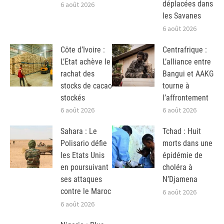
déplacées dans
6 août 2026
les Savanes
6 août 2026
Côte d’Ivoire :
Centrafrique :
L’Etat achève le
L’alliance entre
rachat des
Bangui et AAKG
stocks de cacao
tourne à
stockés
l’affrontement
6 août 2026
6 août 2026
Sahara : Le
Tchad : Huit
Polisario défie
morts dans une
les Etats Unis
épidémie de
en poursuivant
choléra à
ses attaques
N’Djamena
contre le Maroc
6 août 2026
6 août 2026